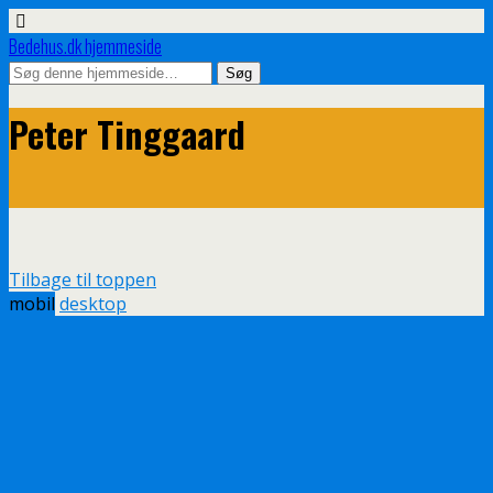
Bedehus.dk hjemmeside
Peter Tinggaard
Tilbage til toppen
mobil
desktop