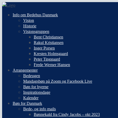
Info om Bedehus Danmark
Vision
Historie
Visionsgruppen
Bent Christiansen
Rakul Kristiansen
Inger Porsen
Kresten Holmsgaard
Peter Tinggaard
Frede Werner Hansen
Arrangementer
Bedeugen
Mandagsbøn på Zoom og Facebook Live
Bøn for byerne
Inspirationsdage
Kalender
Bøn for Danmark
Bede- og info mails
Bønnekald fra Cindy Jacobs – okt 2023